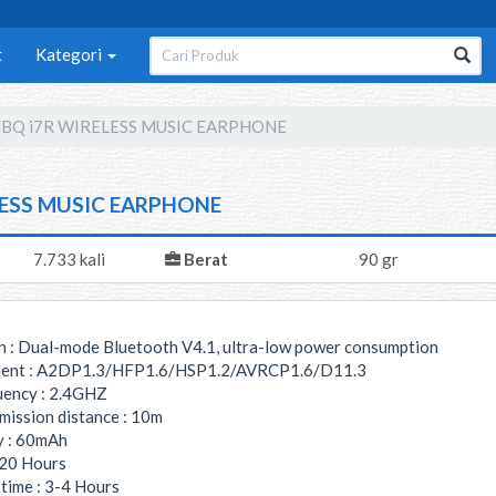
t
Kategori
BQ i7R WIRELESS MUSIC EARPHONE
ESS MUSIC EARPHONE
7.733 kali
Berat
90 gr
on : Dual-mode Bluetooth V4.1, ultra-low power consumption
ment : A2DP1.3/HFP1.6/HSP1.2/AVRCP1.6/D11.3
uency : 2.4GHZ
mission distance : 10m
ty : 60mAh
120 Hours
 time : 3-4 Hours