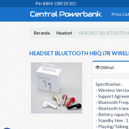
Pin BBM: DBF2E3EC
Price Lis
Beranda
Headset
HEADSET BLUETOOTH H
HEADSET BLUETOOTH HBQ i7R WIREL
Dilihat
Specification :
- Wireless Versi
- Support Agree
- Bluetooth Freq
- Bluetooth trans
- Battery capaci
- Standby time : 
- Playing/Talking