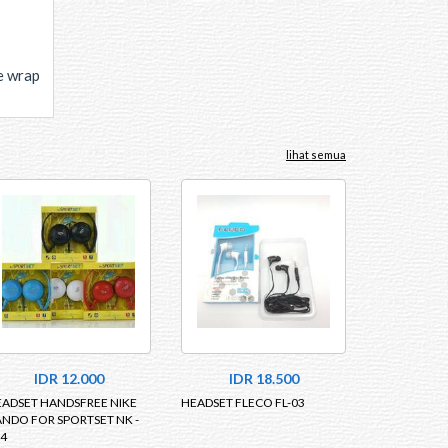
e wrap
lihat semua
IDR 12.000
IDR 18.500
ADSET HANDSFREE NIKE
HEADSET FLECO FL-03
NDO FOR SPORTSET NK -
4