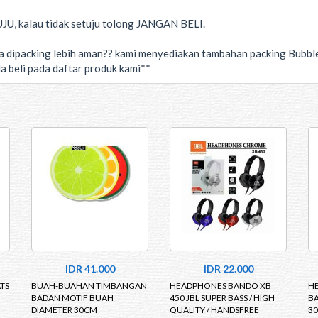
U, kalau tidak setuju tolong JANGAN BELI.
da dipacking lebih aman?? kami menyediakan tambahan packing Bubbl
a beli pada daftar produk kami**
IDR 41.000
IDR 22.000
TS
BUAH-BUAHAN TIMBANGAN
HEADPHONES BANDO XB
HE
BADAN MOTIF BUAH
450 JBL SUPER BASS / HIGH
BA
DIAMETER 30CM
QUALITY / HANDSFREE
30