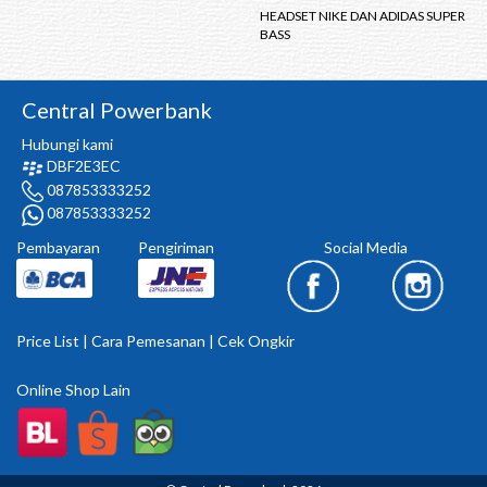
HEADSET NIKE DAN ADIDAS SUPER
BASS
Central Powerbank
Hubungi kami
DBF2E3EC
087853333252
087853333252
Pembayaran
Pengiriman
Social Media
Price List
|
Cara Pemesanan
|
Cek Ongkir
Online Shop Lain