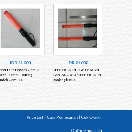
IDR 21.000
IDR 21.000
nter Lalin Pendek Gemuk
SENTER LALIN LIGHT BATON
rah - Lampu Touring -
PANJANG 013 / SENTER LALIN
ndek Gemuk D
panjang kurus
Price List
|
Cara Pemesanan
|
Cek Ongkir
Online Shop Lain