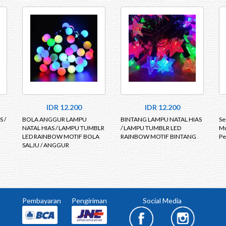
IDR 12.200
IDR 12.200
 /
BOLA ANGGUR LAMPU
BINTANG LAMPU NATAL HIAS
Se
NATAL HIAS / LAMPU TUMBLR
/ LAMPU TUMBLR LED
Mu
LED RAINBOW MOTIF BOLA
RAINBOW MOTIF BINTANG
Pe
SALJU / ANGGUR
Pembayaran
Pengiriman
Social Media