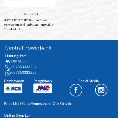
IDR 5.950
4 STEP PEDICURE Paddle Brush
Perawatan kaki Pad/ Alat Penghalus
Tumit 4 In 1
Central Powerbank
Hubungi kami
DBF2E3EC
087853333252
087853333252
Pembayaran
Pengiriman
Social Media
Price List
|
Cara Pemesanan
|
Cek Ongkir
Online Shop Lain