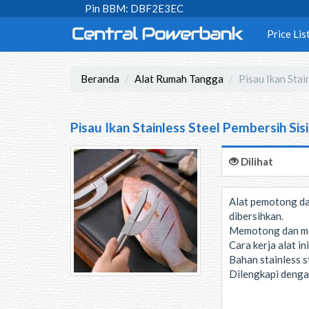
Pin BBM: DBF2E3EC
Price Lis
Beranda
Alat Rumah Tangga
Pisau Ikan Stai
Pisau Ikan Stainless Steel Pembersih Sis
Dilihat
Alat pemotong dan
dibersihkan.
Memotong dan memb
Cara kerja alat in
Bahan stainless st
Dilengkapi denga