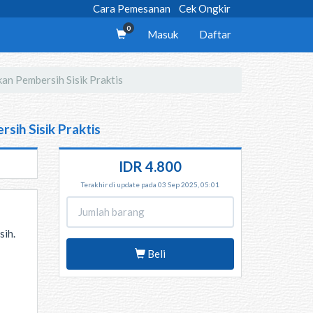
Cara Pemesanan
Cek Ongkir
0
Masuk
Daftar
kan Pembersih Sisik Praktis
sih Sisik Praktis
IDR 4.800
Terakhir di update pada 03 Sep 2025, 05:01
sih.
Beli