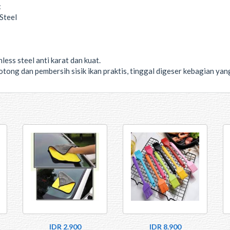
:
 Steel
nless steel anti karat dan kuat.
otong dan pembersih sisik ikan praktis, tinggal digeser kebagian ya
IDR 2.900
IDR 8.900