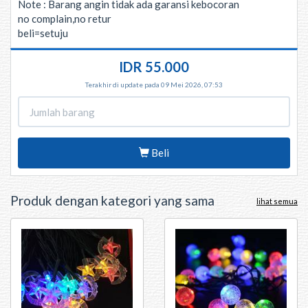
Note : Barang angin tidak ada garansi kebocoran
no complain,no retur
beli=setuju
IDR 55.000
Terakhir di update pada 09 Mei 2026, 07:53
Beli
Produk dengan kategori yang sama
lihat semua