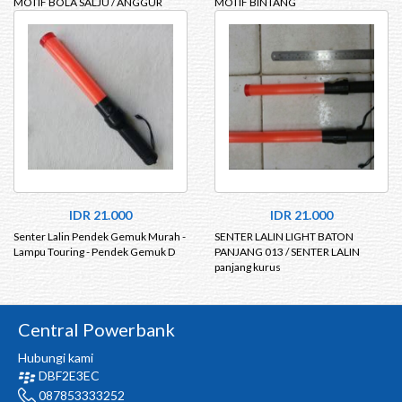
MOTIF BOLA SALJU / ANGGUR
MOTIF BINTANG
IDR 21.000
IDR 21.000
Senter Lalin Pendek Gemuk Murah -
SENTER LALIN LIGHT BATON
Lampu Touring - Pendek Gemuk D
PANJANG 013 / SENTER LALIN
panjang kurus
Central Powerbank
Hubungi kami
DBF2E3EC
087853333252