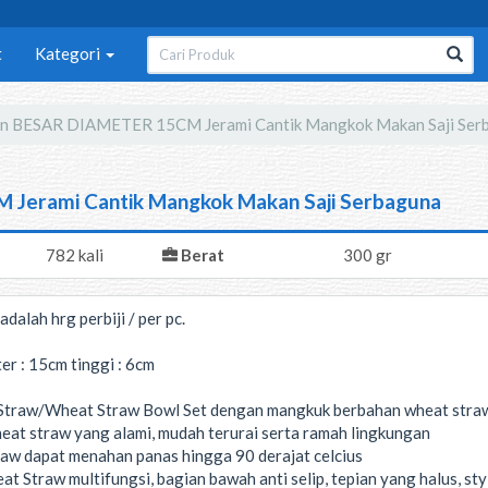
t
Kategori
 BESAR DIAMETER 15CM Jerami Cantik Mangkok Makan Saji Ser
erami Cantik Mangkok Makan Saji Serbaguna
782 kali
Berat
300 gr
dalah hrg perbiji / per pc.
r : 15cm tinggi : 6cm
traw/Wheat Straw Bowl Set dengan mangkuk berbahan wheat stra
at straw yang alami, mudah terurai serta ramah lingkungan
raw dapat menahan panas hingga 90 derajat celcius
 Straw multifungsi, bagian bawah anti selip, tepian yang halus, sty