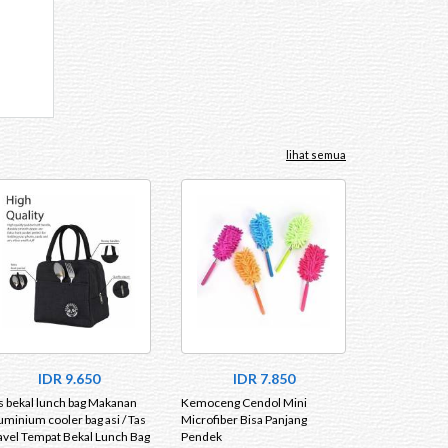
lihat semua
IDR 9.650
IDR 7.850
s bekal lunch bag Makanan
Kemoceng Cendol Mini
uminium cooler bag asi / Tas
Microfiber Bisa Panjang
avel Tempat Bekal Lunch Bag
Pendek