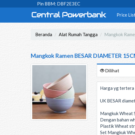
Pin BBM: DBF2E3EC
Price Lis
Beranda
Alat Rumah Tangga
Mangkok Ramen
Mangkok Ramen BESAR DIAMETER 15CM J
Dilihat
Harga yg tertera a
UK BESAR diamete
Mangkuk Wheat S
Dengan bahan whe
Plastik Wheat st
Set Mangkuk Wheat