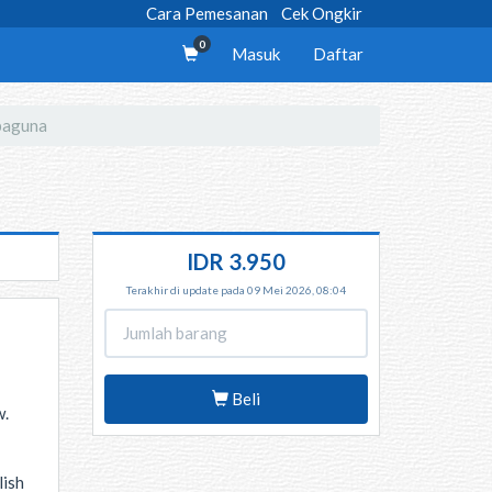
Cara Pemesanan
Cek Ongkir
0
Masuk
Daftar
baguna
IDR 3.950
Terakhir di update pada 09 Mei 2026, 08:04
Beli
w.
lish