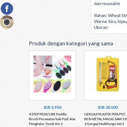
dan reuseable
Bahan: Wheat St
Warna: biru, hija
Ukuran:
Produk dengan kategori yang sama
IDR 5.950
IDR 30.500
4 STEP PEDICURE Paddle
GERGAJI PLASTIK PIPA PVC
Brush Perawatan kaki Pad/ Alat
BESI METAL MAGIG SAW 3 I
Penghalus Tumit 4 In 1
1/Gergaji Multifungsi Set 3