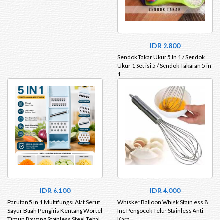
IDR 2.800
Sendok Takar Ukur 5 In 1 / Sendok
Ukur 1 Set isi 5 / Sendok Takaran 5 in
1
IDR 6.100
IDR 4.000
Parutan 5 in 1 Multifungsi Alat Serut
Whisker Balloon Whisk Stainless 8
Sayur Buah Pengiris Kentang Wortel
Inc Pengocok Telur Stainless Anti
Timun Bawang Stainless Steel Tebal
Kara