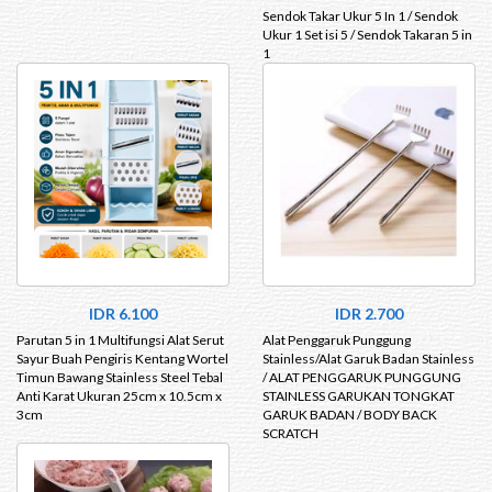
Sendok Takar Ukur 5 In 1 / Sendok
Ukur 1 Set isi 5 / Sendok Takaran 5 in
1
IDR 6.100
IDR 2.700
Parutan 5 in 1 Multifungsi Alat Serut
Alat Penggaruk Punggung
Sayur Buah Pengiris Kentang Wortel
Stainless/Alat Garuk Badan Stainless
Timun Bawang Stainless Steel Tebal
/ ALAT PENGGARUK PUNGGUNG
Anti Karat Ukuran 25cm x 10.5cm x
STAINLESS GARUKAN TONGKAT
3cm
GARUK BADAN / BODY BACK
SCRATCH