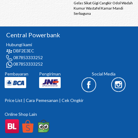
Gelas Sikat Gigi Cangkir Odol Wadah
Kumur Wastafel Kamar Mandi
Serbaguna
Central Powerbank
Hubungi kami
DBF2E3EC
087853333252
087853333252
Pembayaran
Pengiriman
Social Media
Price List
|
Cara Pemesanan
|
Cek Ongkir
Online Shop Lain