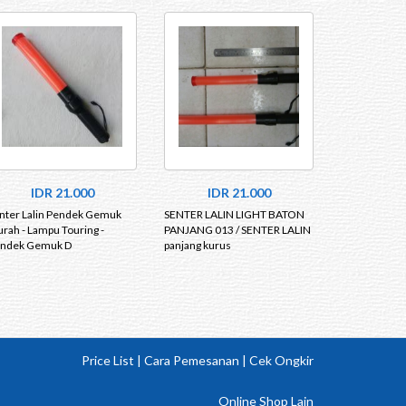
IDR 21.000
IDR 21.000
nter Lalin Pendek Gemuk
SENTER LALIN LIGHT BATON
rah - Lampu Touring -
PANJANG 013 / SENTER LALIN
ndek Gemuk D
panjang kurus
Price List
|
Cara Pemesanan
|
Cek Ongkir
Online Shop Lain