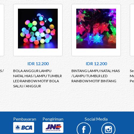
IDR 12.200
IDR 12.200
 /
BOLA ANGGUR LAMPU
BINTANG LAMPU NATAL HIAS
Se
NATAL HIAS / LAMPU TUMBLR
/ LAMPU TUMBLR LED
Mu
LED RAINBOW MOTIF BOLA
RAINBOW MOTIF BINTANG
Pe
SALJU / ANGGUR
Pembayaran
Pengiriman
Social Media