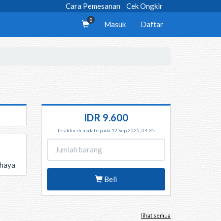
Cara Pemesanan
Cek Ongkir
0
Masuk
Daftar
IDR 9.600
Terakhir di update pada 12 Sep 2025, 04:35
ahaya
Beli
lihat semua