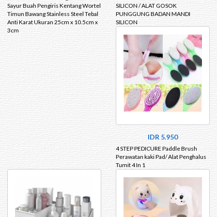
Sayur Buah Pengiris Kentang Wortel
SILICON / ALAT GOSOK
Timun Bawang Stainless Steel Tebal
PUNGGUNG BADAN MANDI
Anti Karat Ukuran 25cm x 10.5cm x
SILICON
3cm
IDR 5.950
4 STEP PEDICURE Paddle Brush
Perawatan kaki Pad/ Alat Penghalus
Tumit 4 In 1