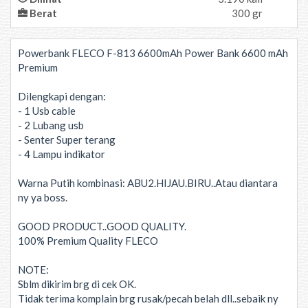
Berat
300 gr
Powerbank FLECO F-813 6600mAh Power Bank 6600 mAh
Premium
Dilengkapi dengan:
- 1 Usb cable
- 2 Lubang usb
- Senter Super terang
- 4 Lampu indikator
Warna Putih kombinasi: ABU2.HIJAU.BIRU..Atau diantara
ny ya boss.
GOOD PRODUCT..GOOD QUALITY.
100% Premium Quality FLECO
NOTE:
Sblm dikirim brg di cek OK.
Tidak terima komplain brg rusak/pecah belah dll..sebaik ny