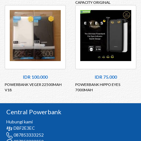
CAPACITY ORIGINAL
IDR 100.000
IDR 75.000
POWERBANK VEGER 22500MAH
POWERBANK HIPPO EYES
V18
7000MAH
Central Powerbank
Hubungi kami
DBF2E3EC
087853333252