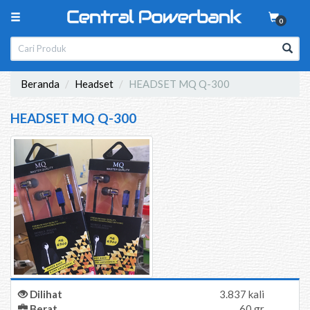
0
Beranda
Headset
HEADSET MQ Q-300
HEADSET MQ Q-300
Dilihat
3.837 kali
Berat
60 gr