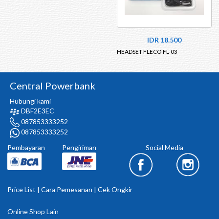
IDR 18.500
HEADSET FLECO FL-03
Central Powerbank
Hubungi kami
DBF2E3EC
087853333252
087853333252
Pembayaran
Pengiriman
Social Media
Price List
|
Cara Pemesanan
|
Cek Ongkir
Online Shop Lain